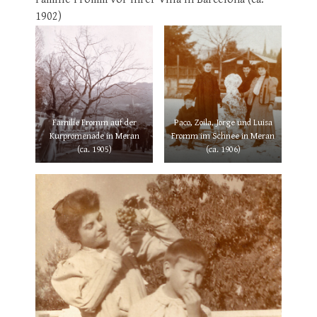
1902)
Paco, Zoila, Jorge und Luisa
Familie Fromm auf der
Fromm im Schnee in Meran
Kurpromenade in Meran
(ca. 1906)
(ca. 1905)